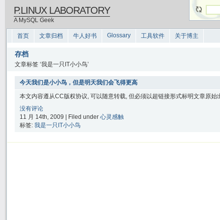
P.LINUX LABORATORY
A MySQL Geek
Glossary
首页
文章归档
牛人好书
工具软件
关于博主
存档
文章标签 ‘我是一只IT小小鸟’
今天我们是小小鸟，但是明天我们会飞得更高
本文内容遵从CC版权协议, 可以随意转载, 但必须以超链接形式标明文章原始出处
没有评论
11 月 14th, 2009 | Filed under
心灵感触
标签:
我是一只IT小小鸟