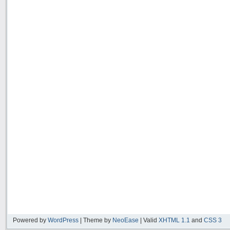
Powered by
WordPress
| Theme by
NeoEase
| Valid
XHTML 1.1
and
CSS 3