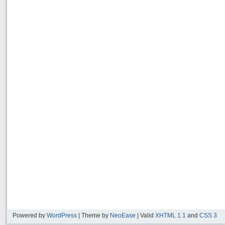
Powered by
WordPress
| Theme by
NeoEase
| Valid
XHTML 1.1
and
CSS 3