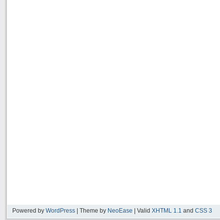
Powered by
WordPress
| Theme by
NeoEase
| Valid
XHTML 1.1
and
CSS 3