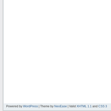
Powered by
WordPress
| Theme by
NeoEase
| Valid
XHTML 1.1
and
CSS 3