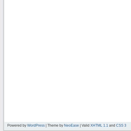
Powered by
WordPress
| Theme by
NeoEase
| Valid
XHTML 1.1
and
CSS 3