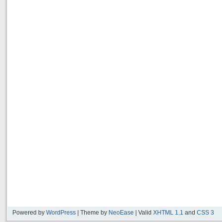
Powered by
WordPress
| Theme by
NeoEase
| Valid
XHTML 1.1
and
CSS 3