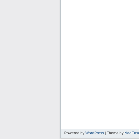
Powered by
WordPress
| Theme by
NeoEas