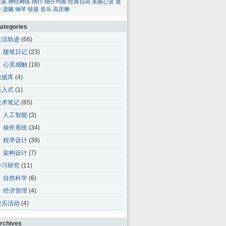
碳基
神经网络
纳什
纳什均衡
经典台词
美丽心灵
退
学
遗嘱
钢琴
链接
音乐
高庆狮
ategories
生活轨迹
(66)
随笔日记
(23)
心灵感触
(18)
数据库
(4)
嵌入式
(1)
技术笔记
(85)
人工智能
(3)
操作系统
(34)
程序设计
(39)
架构设计
(7)
学习研究
(11)
自然科学
(6)
经济管理
(4)
娱乐活动
(4)
rchives