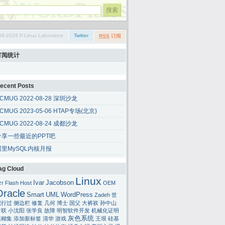
08-2026 P.Linux Laboratory
Twitter
RSS
订阅
订阅统计
ecent Posts
CMUG 2022-08-28 深圳沙龙
CMUG 2023-05-06 HTAP专场(北京)
CMUG 2022-08-24 成都沙龙
分享一些最近的PPT吧
阿里MySQL内核月报
ag Cloud
Linux
Ivar
Jacobson
zr
Flash
Host
OEM
Oracle
Smart
UML
WordPress
Zadeh
世
纪行过
侧边栏
修复
几何
博士
国父
大裤衩
孙中山
对联
小沈阳
张学良
故障
明智软件开发
机械化证明
灰色系统
模糊集
添加新标签
清华
游戏
王垠
硅基