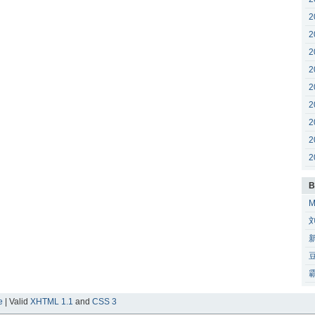
2
2
2
2
2
2
2
2
2
B
e
| Valid
XHTML 1.1
and
CSS 3