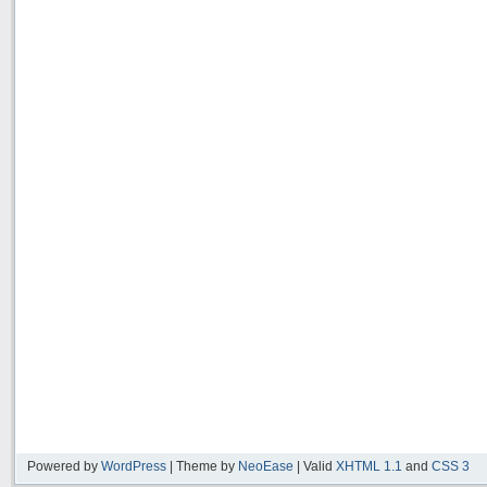
Powered by
WordPress
| Theme by
NeoEase
| Valid
XHTML 1.1
and
CSS 3