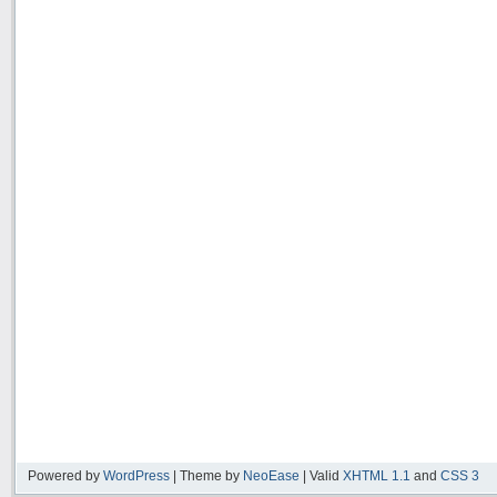
Powered by
WordPress
| Theme by
NeoEase
| Valid
XHTML 1.1
and
CSS 3