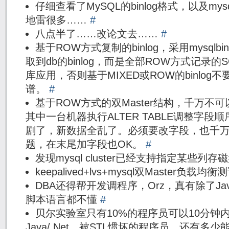
仔细查看了MySQL的binlog格式，以及mys
地雷很多……
#
八点半了……改论文去……
#
基于ROW方式复制的binlog，采用mysqlbin
取到db的binlog，而是全部ROW方式记录
库应用，否则基于MIXED或ROW的binlo
谱。
#
基于ROW方式的双Master结构，千万不可以在
其中一台机器执行ALTER TABLE调整字段顺序，
剧了，新数据全乱了。必须要改字段，也千
题，在末尾加字段也OK。
#
发现mysql cluster已经支持指定某些
keepalived+lvs+mysql双Master负载均
DBA还得帮开发调程序，Orz，真有除了J
脚本语言都不懂
#
贝尔实验室只有10%的程序员可以10分钟
Java/.Net，被STL惯坏的程序员，还有