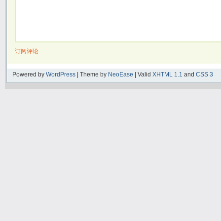
订阅评论
Powered by
WordPress
| Theme by
NeoEase
| Valid
XHTML 1.1
and
CSS 3