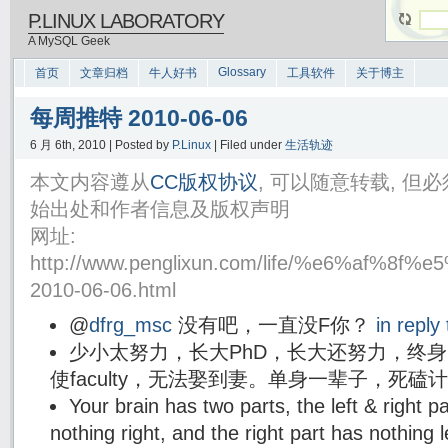
P.LINUX LABORATORY
A MySQL Geek
Glossary
首页
文章归档
牛人好书
工具软件
关于博主
每周推特 2010-06-06
6 月 6th, 2010 | Posted by
P.Linux
| Filed under
生活轨迹
本文内容遵从
CC版权协议
, 可以随意转载, 
始出处和作者信息及版权声明
网址:
http://www.penglixun.com/life/%e6%af%
2010-06-06.html
@
dfrg_msc
没有吧，一直没F你？
in reply
少小太努力，长大PhD，长大还努力，终身Fa
使faculty，无法娶到妻。单身一辈子，死
Your brain has two parts, the left & right pa
nothing right, and the right part has nothin