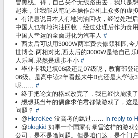
冒黑线。得，自己买个无线路由去，我只是
起来，让我能从笔记本操作台机上众多的虚
有消息说日本人有地沟油回收，经过处理
中国人也有地沟油回收，经过处理后作为食
中国人幸运的全面进化为汽车人
#
西太后可以用3000W两军费去修颐和园,今
世博会.两相对比,西太后的3000W是给自己乐
人乐呵.果然是退步不小
#
毕业卡我是填06级还是07级呢，教育部登
06级。是高中读2年看起来牛B点还是大学读
呢……
#
终于把论文的格式改完了，我已经快崩溃
想想我当年的偶像求伯君都做游戏了，这
问题？
#
@
HicroKee
没高考的飘过……
in reply to 
@
blogkid
如果一个国家有暴雪这样的游戏
公司，是不是啥问题。但是咱们这，是个门