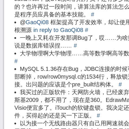
的？也许再过一段时间，讲算法库的算法怎
是程序员应具备的基本技能。
#
@
GaoQi08
框架提高了开发效率，却让使
根溯源
in reply to GaoQi08
#
一晚上又耗在开发那调Bug了，哎……为啥报
说是数据库错误捏……
#
大学物理啊大学物理……高等数学啊高等数
#
MySQL 5.1.36存在Bug，JDBC连接
部断掉，row/row0mysql.c的1534行
接。出问题的应该是个pre_built结构体。
#
我买过的正版软件：天网防火墙，已经废弃。KV
斯基2009，都不用了，现在是360。Edraw
Visio便宜多了。iTouch的软键盘锁。我
件，买得起的还是买一下正版。
#
以为接一个无线路由器只有自己用网速就