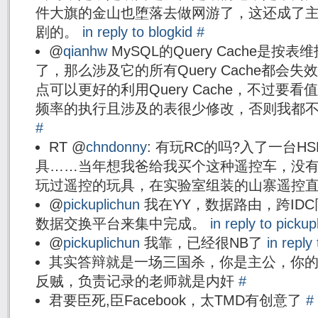
件大旗的金山也堕落去做网游了，这还成了
剧的。
in reply to blogkid
#
@
qianhw
MySQL的Query Cache是
了，那么涉及它的所有Query Cache都会
点可以更好的利用Query Cache，不过要
频率的执行且涉及的表很少修改，否则我都不
#
RT @
chndonny
: 有玩RC的吗?入了一台HSP 9
具……当年想我爸给我买个这种遥控车，没
玩过遥控的玩具，在实验室组装的山寨遥控
@
pickuplichun
我在YY，数据路由，跨ID
数据交换平台来集中完成。
in reply to pickup
@
pickuplichun
我靠，已经很NB了
in reply
其实答辩就是一场三国杀，你是主公，你
反贼，负责记录的老师就是内奸
#
君要臣死,臣Facebook，太TMD有创意了
#