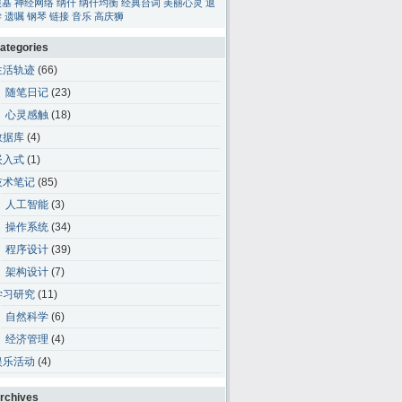
碳基
神经网络
纳什
纳什均衡
经典台词
美丽心灵
退
学
遗嘱
钢琴
链接
音乐
高庆狮
ategories
生活轨迹
(66)
随笔日记
(23)
心灵感触
(18)
数据库
(4)
嵌入式
(1)
技术笔记
(85)
人工智能
(3)
操作系统
(34)
程序设计
(39)
架构设计
(7)
学习研究
(11)
自然科学
(6)
经济管理
(4)
娱乐活动
(4)
rchives