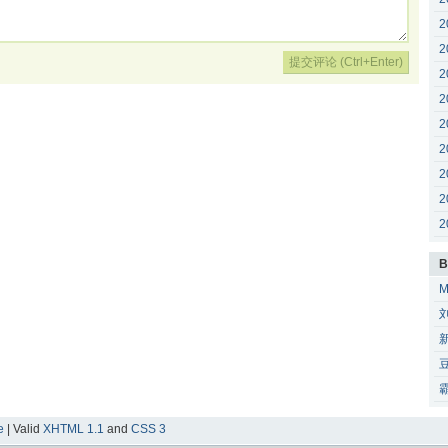
2
2
2
2
2
2
2
2
2
B
e
| Valid
XHTML 1.1
and
CSS 3