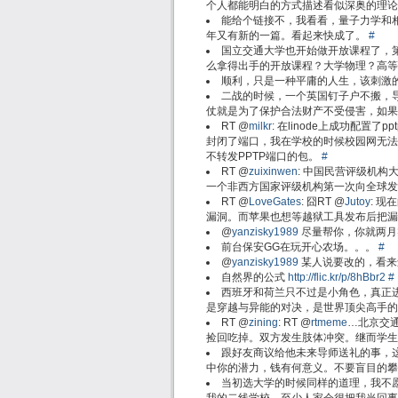
个人都能明白的方式描述看似深奥的理
能给个链接不，我看看，量子力学和相
年又有新的一篇。看起来快成了。
#
国立交通大学也开始做开放课程了，
么拿得出手的开放课程？大学物理？高
顺利，只是一种平庸的人生，该刺激
二战的时候，一个英国钉子户不搬，
仗就是为了保护合法财产不受侵害，如
RT @
milkr
: 在linode上成功配置
封闭了端口，我在学校的时候校园网无法
不转发PPTP端口的包。
#
RT @
zuixinwen
: 中国民营评级机
一个非西方国家评级机构第一次向全球发
RT @
LoveGates
: 囧RT @
Jutoy
: 
漏洞。而苹果也想等越狱工具发布后把漏洞
@
yanzisky1989
尽量帮你，你就两月
前台保安GG在玩开心农场。。。
#
@
yanzisky1989
某人说要改的，看来
自然界的公式
http://flic.kr/p/8hBbr2
#
西班牙和荷兰只不过是小角色，真正
是穿越与异能的对决，是世界顶尖高手
RT @
zining
: RT @
rtmeme
…北京交
捡回吃掉。双方发生肢体冲突。继而学生
跟好友商议给他未来导师送礼的事，
中你的潜力，钱有何意义。不要盲目的
当初选大学的时候同样的道理，我不