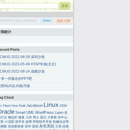
08-2026 P.Linux Laboratory
Twitter
RSS
订阅
订阅统计
ecent Posts
CMUG 2022-08-28 深圳沙龙
CMUG 2023-05-06 HTAP专场(北京)
CMUG 2022-08-24 成都沙龙
分享一些最近的PPT吧
阿里MySQL内核月报
ag Cloud
Linux
Ivar
Jacobson
zr
Flash
Host
OEM
Oracle
Smart
UML
WordPress
Zadeh
世
纪行过
侧边栏
修复
几何
博士
国父
大裤衩
孙中山
对联
小沈阳
张学良
故障
明智软件开发
机械化证明
灰色系统
模糊集
添加新标签
清华
游戏
王垠
硅基