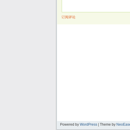
订阅评论
Powered by
WordPress
| Theme by
NeoEas