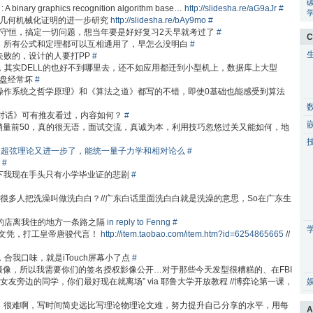
: A binary graphics recognition algorithm base…
http://slidesha.re/aG9aJr
#
ad : 对简易几何机械化证明的进一步研究
http://slidesha.re/bAy9mo
#
种守恒，搞定一切问题，想当年要是好好复习2天早就考过了
#
C
，所有公式和定理都可以互相通用了，早怎么没明白
#
失败的，设计的人要打PP
#
谱，其实DELL的也好不到哪里去，还不如应用都迁到小型机上，数据库上大型
硬盘经常坏
#
操作系统之哲学原理》和《算法之道》都写的不错，即使0基础也能感受到算法
人对话》可有推友看过，内容如何？
#
ub销量前50，真的很无语，面试交流，真诚为本，利用技巧忽悠过关又能如何，地
-th/0312171，超弦理论又进一步了，能统一量子力学和相对论么
#
气
#
下我现在手头只有小学毕业证的悲剧
#
么很多人把洗澡叫做洗白白？//广东白话里面洗白白就是洗澡的意思，So在广东生
现云风的店离我住的地方一条路之隔
in reply to Fenng
#
文凭，打工皇帝唐骏代言！
http://item.taobao.com/item.htm?id=6254865665
//
，合我口味，就是iTouch屏幕小了点
#
被摄像，所以我需要你们的签名授权影像公开…对于那些今天发型很糟糕的、在FBI
旁边的同学，你们最好现在就离场” via 耶鲁大学开放教程 //博弈论第一课，
，很难啊，写时间简史远比写理论物理论文难，努力提升自己分享的水平，用每
A