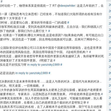
论
#
2
对论统一了，物理体系算是彻底统一了 RT @
deepwhiter
: 这是几年前的了，去
2
第一课《逻辑思考与立体思维》已经发布，不知道我们大陆所谓的名校有没有什
2
等数学？大学英语？
#
的时候，还是要玩心跳，紧张的等待最后一门的成绩
#
2
导致军用机场没法建，受到其他居民和媒体的谴责。丘吉尔说：我们和德国人打
2
果拆了他的家，那我们为什么要打仗？
#
了pptp. 结果连一下就断掉,哪位大神知道,这是啥原因? //如果身处内网，有可能总出口
2
拨VPN，状况也是一下就断，回去用电信线路就可以拨。后来问了网络中心，
2
构大公国际资信评估有限公司11日发布中国首个国家信用等级报告，这也是世界第
2
布的国家信用风险信息。美国信用等级低于中国。 //这啥民营机构？
#
2
现在的情况是，越狱开发者想等苹果发布固件更新后再发越狱工具，免得被苹果封死
修复好了才发布固件更新。 //死锁了这
#
2
实在是不好找实习呀
in reply to yanzisky1989
#
2
还是说说的
in reply to yanzisky1989
#
2
2
进决赛的双方是未来帝和章鱼哥……这是人与兽的对决，是现代与未来的对决，
2
的对决。明天凌晨，一切将揭晓。
#
通大学的参加军训的学生周某因嫌馒头太硬将之扔进垃圾桶，被该校卢老师要求
2
被要求检讨。专家表示，以恶制恶达不到教育效果。 //学校老师净是这种货色
#
2
这种事其实很简单，别人不把你当回事，送礼又如何，可能被当摇钱树，别人看
攀所谓的大牌老师，在看得上自己的老师里选个最好的才是明智之举
#
2
愿去跑关系可以搞定的名校，去了人家根本不会把我当回事，我宁可去主动想要
2