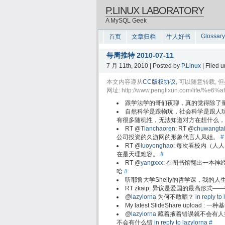
P.LINUX LABORATORY
A MySQL Geek
Glossary
首页
文章归档
牛人好书
每周推特 2010-07-11
7 月 11th, 2010 | Posted by
P.Linux
| Filed 
本文内容遵从
CC版权协议
, 可以随意转载
网址: http://www.penglixun.com/life/%
跟学法学的哥们夜聊，真的觉得除了
自然科学是跟物玩，社会科学是跟人
有很多随机性，无法知道对方在想什么
RT @
Tianchaoren
: RT @
chuwangta
公司投资的久游网的形象代言人凤姐。
#
RT @
luoyonghao
: 每次看校内（
在是天理难容。
#
RT @
yangxxx
: 在图书馆翻出一本
哈
#
听耶鲁大学Shelly的哲学课，我的
RT zkaip: 异议是爱国的最高形式
@
lazylorna
为何不敢晒？
in reply to
My latest SlideShare uplo
@
lazylorna
藏着掖着错误就不会有人
不会有什么错
in reply to lazylorna
#