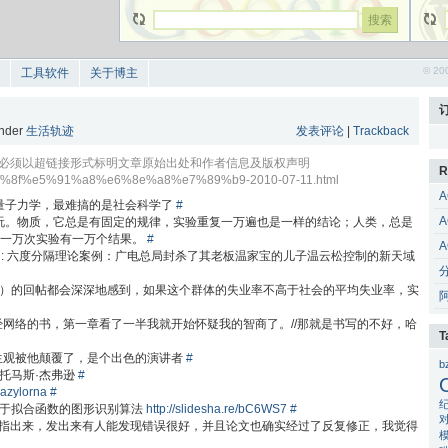
© 20
工具软件
关于博主
under
生活轨迹
发表评论
|
Trackback
, 但必须以超链接形式标明文章原始出处和作者信息及版权声明
R
e6%af%8f%e5%91%a8%e6%8e%a8%e7%89%b9-2010-07-11.html
A
量子力学，最难搞的是社会科学了
#
A
玩。物质，它总是有固定的规律，实验重复一万遍也是一样的结论；人类，总是
，一万次实验有一万个结果。
#
A
i
: 六度分隔理论案例：广电总局封杀了其老板温家宝的儿子温云松控制的新天域
人人）的回帖都会深深地感到，如果这个群体的失业率不高于社会的平均失业率，实
神经网络的书，第一章看了一半我就开始怀疑我的智商了。//那就是书写的不好，哈
T
人生观被他颠覆了，是个出色的演讲者
#
b
——托马斯·杰弗逊
#
 lazylorna
#
ad : 一种基于拟合函数的图形识别算法
http://slidesha.re/bC6WS7
#
指出来，发出来有人能发现错误很好，并且论文也确实经过了反复修正，我觉得