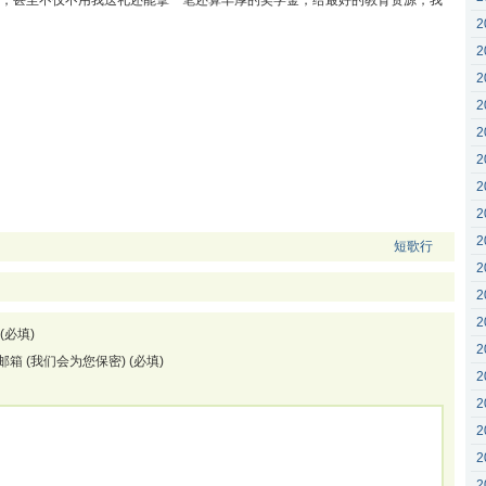
，甚至不仅不用我送礼还能拿一笔还算丰厚的奖学金，给最好的教育资源，我
2
2
2
2
2
2
2
2
2
短歌行
2
2
2
(必填)
2
邮箱 (我们会为您保密) (必填)
2
2
2
2
2