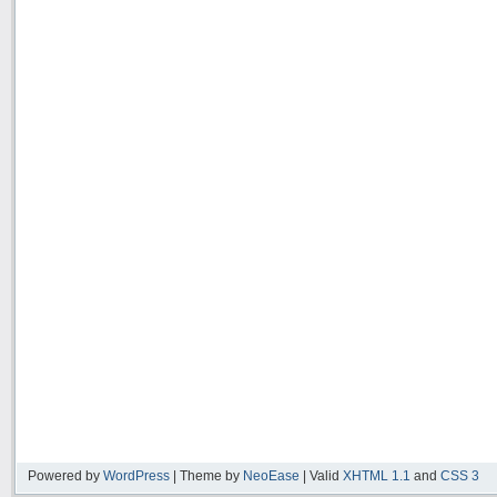
Powered by
WordPress
| Theme by
NeoEase
| Valid
XHTML 1.1
and
CSS 3