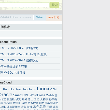
08-2026 P.Linux Laboratory
Twitter
RSS
订阅
订阅统计
ecent Posts
CMUG 2022-08-28 深圳沙龙
CMUG 2023-05-06 HTAP专场(北京)
CMUG 2022-08-24 成都沙龙
分享一些最近的PPT吧
阿里MySQL内核月报
ag Cloud
Linux
Ivar
Jacobson
zr
Flash
Host
OEM
Oracle
Smart
UML
WordPress
Zadeh
世
纪行过
侧边栏
修复
几何
博士
国父
大裤衩
孙中山
对联
小沈阳
张学良
故障
明智软件开发
机械化证明
灰色系统
模糊集
添加新标签
清华
游戏
王垠
硅基