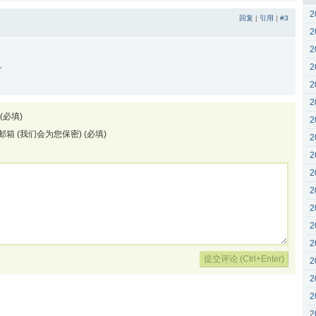
2
回复
|
引用
|
#3
2
2
。
2
2
2
(必填)
2
邮箱 (我们会为您保密) (必填)
2
2
2
2
2
2
2
2
2
2
2