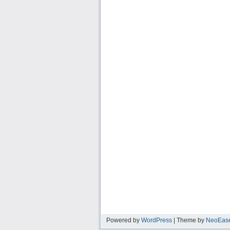
Powered by
WordPress
| Theme by
NeoEas