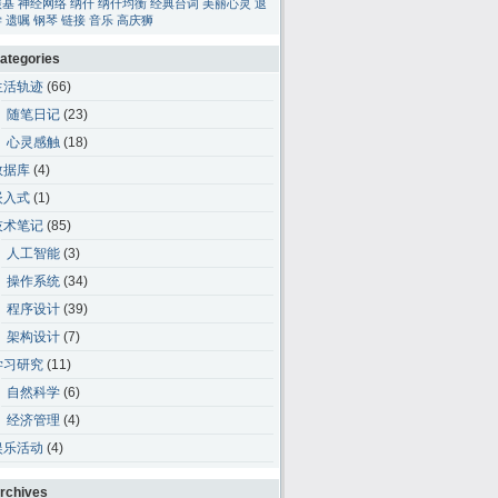
碳基
神经网络
纳什
纳什均衡
经典台词
美丽心灵
退
学
遗嘱
钢琴
链接
音乐
高庆狮
ategories
生活轨迹
(66)
随笔日记
(23)
心灵感触
(18)
数据库
(4)
嵌入式
(1)
技术笔记
(85)
人工智能
(3)
操作系统
(34)
程序设计
(39)
架构设计
(7)
学习研究
(11)
自然科学
(6)
经济管理
(4)
娱乐活动
(4)
rchives