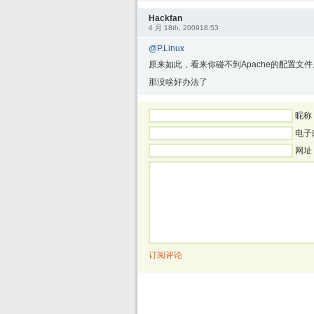
Hackfan
4 月 18th, 200918:53
@P.Linux
原来如此，看来你碰不到Apache的配置文件
那没啥好办法了
昵称 
电子
网址
订阅评论