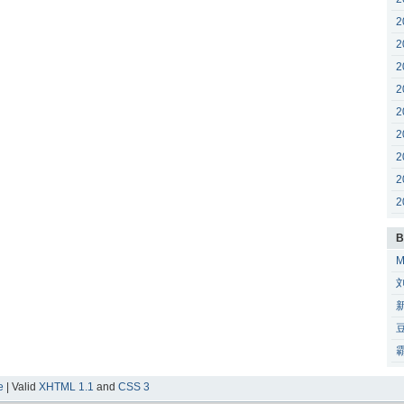
2
2
2
2
2
2
2
2
2
B
e
| Valid
XHTML 1.1
and
CSS 3