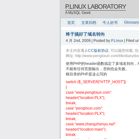
P.LINUX LABORATORY
A MySQL Geek
Glossary
首页
文章归档
牛人好书
终于搞好了域名转向
4 月 2nd, 2009 | Posted by
P.Linux
| Filed 
本文内容遵从
CC版权协议
, 可以随意转载
网址: http://www.penglixun.com/life/diary/d
使用PHP的header函数搞定了多域名转向，
不能有任何页面输出，否则也会失败。
根目录的PHP是这么写的
switch ($_SERVER[“HTTP_HOST”])
{
case “www.penglixun.com”:
header(“location:PLX”);
break;
case “penglixun.com”:
header(“location:PLX”);
break;
case “www.zhangzhenyu.net”:
header(“location:main”);
break;