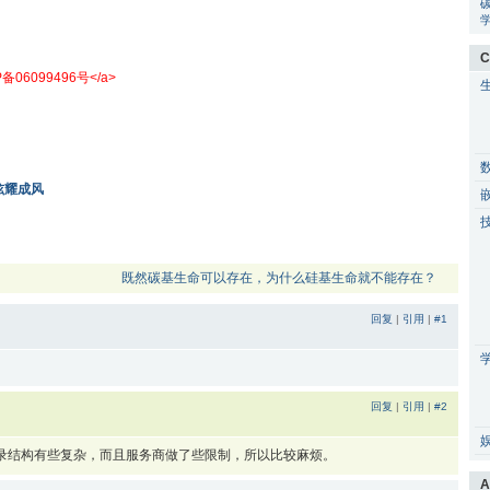
C
P备06099496号</a>
炫耀成风
既然碳基生命可以存在，为什么硅基生命就不能存在？
回复
|
引用
|
#1
回复
|
引用
|
#2
录结构有些复杂，而且服务商做了些限制，所以比较麻烦。
A