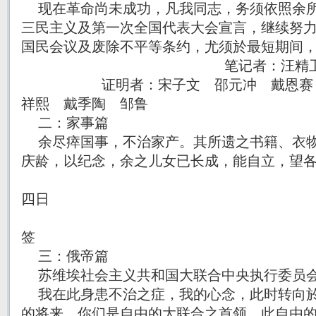
现在革命尚未成功，凡我同志，务须依照余所
三民主义及第一次全国代表大会宣言，继续努
国民会议及废除不平等条约，尤须於最短期间
笔记者：汪精
证明者：宋子文 邵元冲 戴恩赛 孙
祥熙 戴季陶 邹鲁
二：家事篇
余尽瘁国事，不治家产。其所遗之书籍、衣物
庆龄，以纪念，余之儿女已长成，能自立，望
中华民国十四年
四日
孙文 三月
签
三：俄帝篇
苏维埃社会主义共和国大联合中央执行委
我在此身患不治之症，我的心念，此时转向於
的将来。你们是自由的大联合之首领，此自由