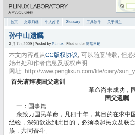
P.LINUX LABORATORY
A MySQL Geek
Glossary
首页
文章归档
牛人好书
工具软件
关于博主
孙中山遗嘱
3 月 7th, 2009 | Posted by
P.Linux
| Filed under
随笔日记
本文内容遵从
CC版权协议
, 可以随意转载, 
始出处和作者信息及版权声明
网址: http://www.penglixun.com/life/diary/sun_y
首先请拜读国父遗训
革命尚未成功，同志仍需
国父遗嘱
一：国事篇
余致力国民革命，凡四十年，其目的在求中国
经验，深知欲达到此目的，必须唤起民众及联
族，共同奋斗。