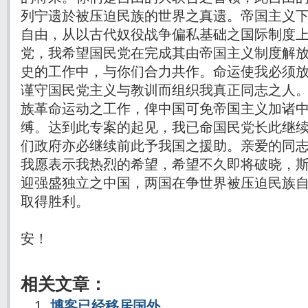
列宁遗於被压迫民族的世界之真遗。帝国主义
自由，从以古代奴役战争偏私基础之国际制度
党，我希望国民党在完成其由帝国主义制度解
史的工作中，与你们合力共作。命运使我必须
谨守国民党主义与教训而组织我真正同志之人
族革命运动之工作，俾中国可免帝国主义加诸
缚。达到此专案的起见，我已命国民党长此继
们政府亦必继续前此予我国之援助。亲爱的同
我愿表示我热烈的希望，希望不久即将破晓，
迎强盛独立之中国，两国在争世界被压迫民族自
取得胜利。
谨以兄弟之谊，
安！
孙逸仙（
相关文章：
博客已经移居国外