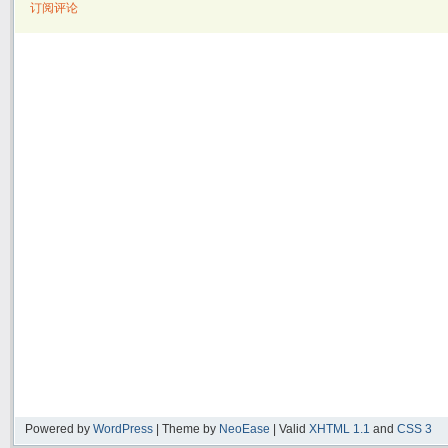
订阅评论
Powered by
WordPress
| Theme by
NeoEase
| Valid
XHTML 1.1
and
CSS 3