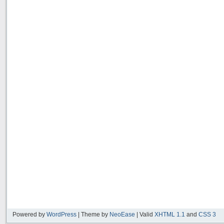
Powered by
WordPress
| Theme by
NeoEase
| Valid
XHTML 1.1
and
CSS 3