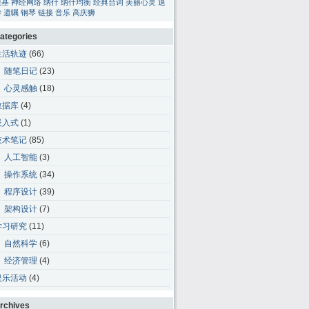
碳基
神经网络
纳什
纳什均衡
经典台词
美丽心灵
退
学
遗嘱
钢琴
链接
音乐
高庆狮
ategories
生活轨迹
(66)
随笔日记
(23)
心灵感触
(18)
数据库
(4)
嵌入式
(1)
技术笔记
(85)
人工智能
(3)
操作系统
(34)
程序设计
(39)
架构设计
(7)
学习研究
(11)
自然科学
(6)
经济管理
(4)
娱乐活动
(4)
rchives