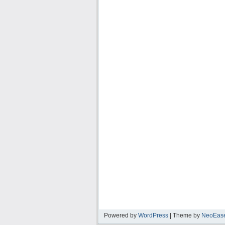
Powered by
WordPress
| Theme by
NeoEas