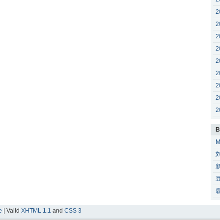
2
2
2
2
2
2
2
2
2
B
e
| Valid
XHTML 1.1
and
CSS 3