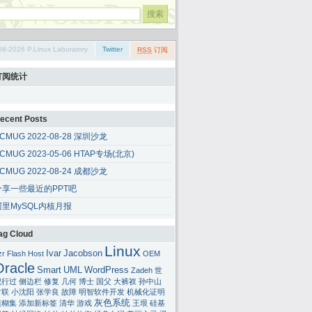
08-2026 P.Linux Laboratory
Twitter
RSS
订阅
订阅统计
ecent Posts
CMUG 2022-08-28 深圳沙龙
CMUG 2023-05-06 HTAP专场(北京)
CMUG 2022-08-24 成都沙龙
分享一些最近的PPT吧
阿里MySQL内核月报
ag Cloud
Linux
Ivar
Jacobson
zr
Flash
Host
OEM
Oracle
Smart
UML
WordPress
Zadeh
世
纪行过
侧边栏
修复
几何
博士
国父
大裤衩
孙中山
对联
小沈阳
张学良
故障
明智软件开发
机械化证明
灰色系统
模糊集
添加新标签
清华
游戏
王垠
硅基