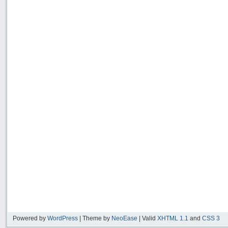
Powered by
WordPress
| Theme by
NeoEase
| Valid
XHTML 1.1
and
CSS 3