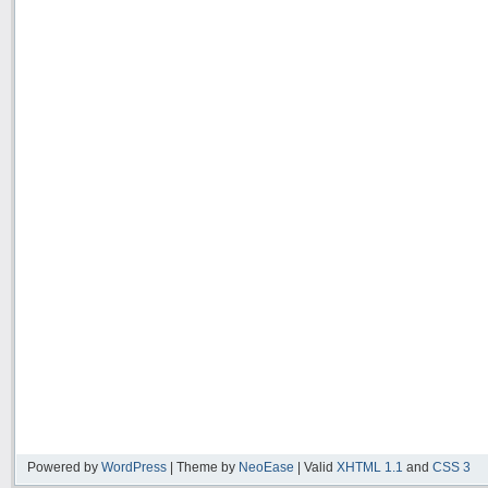
Powered by
WordPress
| Theme by
NeoEase
| Valid
XHTML 1.1
and
CSS 3