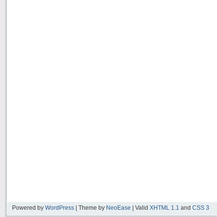
Powered by
WordPress
| Theme by
NeoEase
| Valid
XHTML 1.1
and
CSS 3