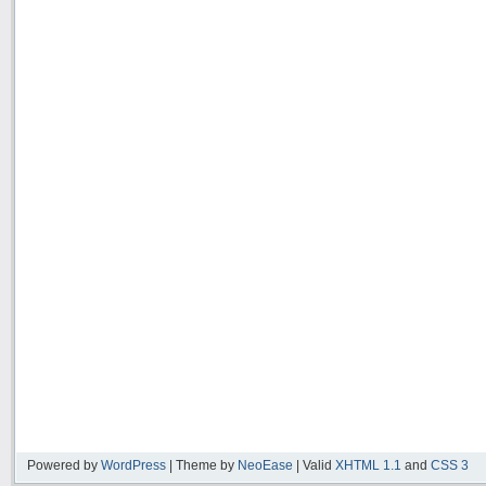
Powered by
WordPress
| Theme by
NeoEase
| Valid
XHTML 1.1
and
CSS 3