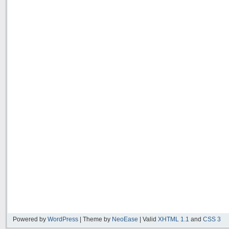
Powered by
WordPress
| Theme by
NeoEase
| Valid
XHTML 1.1
and
CSS 3