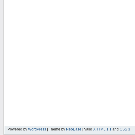
Powered by
WordPress
| Theme by
NeoEase
| Valid
XHTML 1.1
and
CSS 3