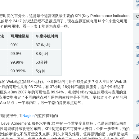
行时间的百分比，这是每个运营团队最主要的 KPI (Key Performance Indicators
C
的那个 24×7 的说法已经不是很适用了，现在业界更倾向用 N 个9 来量化可用
9%)” 的可用性。看一下表 1 能更为直观一些。
叫法
可用性级别
年度停机时间
99%
87.6小时
99.9%
8.8小时
99.99%
53分钟
99.999%
5分钟
靠的 Web站点(除非不运行)。业界网站的可用性都是多少？引人注目的 Web 新
2008 年前四个月的可用性只有 98.72%，有 37小时 16分钟不能提供服务，连2个9 都达不
eBay 2007 年的可用性是 99.94%，考虑到 eBay 站点的规模与应用的复
应用类型决定了不同的站点对可用性的依赖性是不同的。 要知道 4 个 9 的可用
 Web 站点，一半靠内功，另一半恐怕是要靠点运气。
情况报告, 由
Nagios
的监控得到的)
e Level Agreement, 服务水平协议) 中的一个重要度量指标，也是运维团队向自
用性是能够持续改进的东西，KPI 制定者切不可狮子大开口，企图一步登天，拍拍
用性的承诺也不能开些空头支票，到头来两头难看。值得强调的是，如果是做第
A