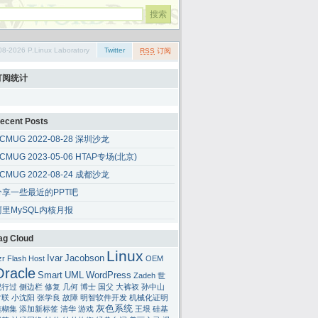
08-2026 P.Linux Laboratory
Twitter
RSS
订阅
订阅统计
ecent Posts
CMUG 2022-08-28 深圳沙龙
CMUG 2023-05-06 HTAP专场(北京)
CMUG 2022-08-24 成都沙龙
诚可笑也。
分享一些最近的PPT吧
阿里MySQL内核月报
ag Cloud
Linux
Ivar
Jacobson
zr
Flash
Host
OEM
Oracle
Smart
UML
WordPress
Zadeh
世
纪行过
侧边栏
修复
几何
博士
国父
大裤衩
孙中山
对联
小沈阳
张学良
故障
明智软件开发
机械化证明
灰色系统
模糊集
添加新标签
清华
游戏
王垠
硅基