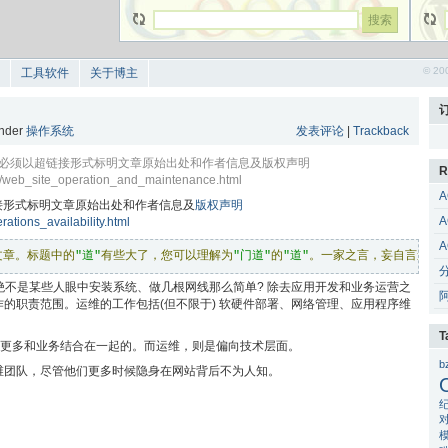
© 20
工具软件
关于博主
under
操作系统
发表评论
|
Trackback
, 但必须以超链接形式标明文章原始出处和作者信息及版权声明
R
m/web_site_operation_and_maintenance.html
A
接形式标明文章原始出处和作者信息及
版权声明
A
ations_availability.html
A
文章。标题中的
"道"
有些大了，您可以理解为
"门道"
的
"道"
。一家之言，妄自言道，
 ？运维，绝不是某些人眼中安装系统、做几根网线那么简单? 除去应用开发和业务运营之
的职责范围。运维的工作包括(但不限于) 软硬件部署、网络管理、应用程序维
T
营更多和业务结合在一起的。而运维，则是偏向技术层面。
b
维团队，尽管他们更多时候隐身在网站背后不为人知。