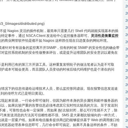
2
2
2
/3_0/images/distributed.png)
2
提 Nagios 灵活的插件机制，最简单只需要几行 Shell 代码就能实现基本的插
2
事件，通过 NSCA Client 发送给中心监控服务器即可。
灵活性是衡量监控
的商业网管软件怕是都不如 Nagios 这样胜任现在日趋复杂的网站环境。
2
或者针对专有设备的监控离不开SNMP，但有的时候 SNMP 的安全性也的确会带
2
家对监控系统机制的安全性做整体评估，或是提升运维团队的安全意识以避免在
2
2
不是利用已有的第三方开源工具。这种重复发明轮子的做法笔者认为是不可取
维护成本可能会更高，而且团队人员变动的时候后续代码维护也是个潜在的问
2
2
2
急情况下的信息传递给运维技术人员，那么监控形同虚设。现在报警信息发送途
2
中提到的传呼方式已是明日黄花)。
2
实现起来容易，一行命令即可做到，但因为邮件本身的异步属性和邮件服务器的
所以，如果比较严重的告警信息必须考虑其它实时性比较高的方法。至于发送到
2
来并不难，可靠性也会有一定保障，而如果
IM
比较封闭，那么可行性就不大了，除
2
巧来发送消息的方法其可信赖性都不强、SMS 是大家都比较倾向的一种方式，
就是一层窗户纸。如果有电信服务提供商(
SP
)能够提供基于 Web 的调用接口给
2
 工具模拟浏览器处理表单信息即可，几行命令即可搞定。如果不具备这样的条件，不妨
2