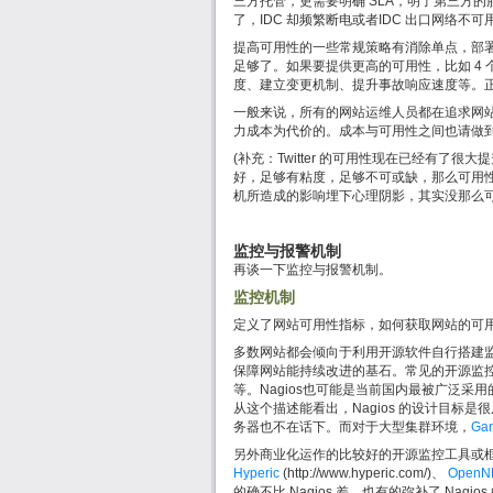
三方托管，更需要明确 SLA，明了第三方
了，IDC 却频繁断电或者IDC 出口网络
提高可用性的一些常规策略有消除单点，部署
足够了。如果要提供更高的可用性，比如 4 
度、建立变更机制、提升事故响应速度等。正
一般来说，所有的网站运维人员都在追求网
力成本为代价的。成本与可用性之间也请做
(补充：Twitter 的可用性现在已经有
好，足够有粘度，足够不可或缺，那么可用性并
机所造成的影响埋下心理阴影，其实没那么
监控与报警机制
再谈一下监控与报警机制。
监控机制
定义了网站可用性指标，如何获取网站的可用
多数网站都会倾向于利用开源软件自行搭建
保障网站能持续改进的基石。常见的开源监
等。Nagios也可能是当前国内最被广泛采
从这个描述能看出，Nagios 的设计目
务器也不在话下。而对于大型集群环境，
Gan
另外商业化运作的比较好的开源监控工具或
Hyperic
(http://www.hyperic.com/)、
OpenN
的确不比 Nagios 差，也有的弥补了 Nagio