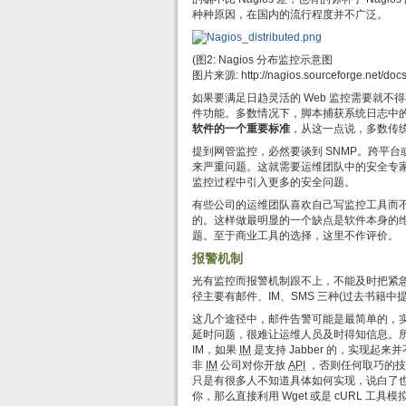
种种原因，在国内的流行程度并不广泛。
(图2: Nagios 分布监控示意图
图片来源: http://nagios.sourceforge.net/docs
如果要满足日趋灵活的 Web 监控需要就不得不
件功能。多数情况下，脚本捕获系统日志中的特定
软件的一个重要标准
，从这一点说，多数传统
提到网管监控，必然要谈到 SNMP。跨平台
来严重问题。这就需要运维团队中的安全专
监控过程中引入更多的安全问题。
有些公司的运维团队喜欢自己写监控工具而
的。这样做最明显的一个缺点是软件本身的
题。至于商业工具的选择，这里不作评价。
报警机制
光有监控而报警机制跟不上，不能及时把紧
径主要有邮件、IM、SMS 三种(过去书籍
这几个途径中，邮件告警可能是最简单的，
延时问题，很难让运维人员及时得知信息。
IM，如果
IM
是支持 Jabber 的，实现起
非
IM
公司对你开放
API
，否则任何取巧的技
只是有很多人不知道具体如何实现，说白了也
你，那么直接利用 Wget 或是 cURL