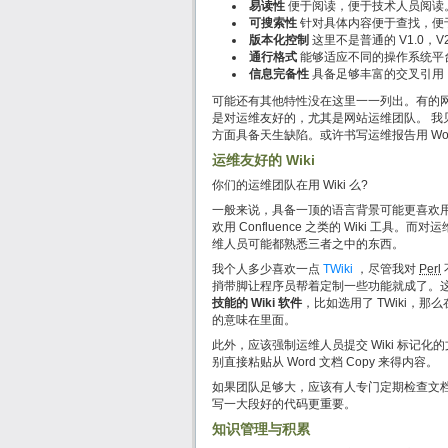
易读性
便于阅读，便于技术人员阅读
可搜索性
针对具体内容便于查找，便
版本化控制
这里不是普通的 V1.0
通行格式
能够适应不同的操作系统平
信息完备性
具备足够丰富的交叉引用
可能还有其他特性没在这里一一列出。有的网友看了
是对运维友好的，尤其是网站运维团队。 我见
方面具备天生缺陷。或许书写运维报告用 Wo
运维友好的 Wiki
你们的运维团队在用 Wiki 么?
一般来说，具备一顶的语言背景可能更喜欢用该
欢用 Confluence 之类的 Wiki 工具。而
维人员可能都熟悉三者之中的东西。
我个人多少喜欢一点
TWiki
，尽管我对
Perl
捎带脚让程序员帮着定制一些功能就成了。这是不
技能的 Wiki 软件
，比如选用了 TWiki，
的意味在里面。
此外，应该强制运维人员提交 Wiki 标记化的
别直接粘贴从 Word 文档 Copy 来得内容。
如果团队足够大，应该有人专门定期检查文
写一大段好的代码更重要。
知识管理与积累