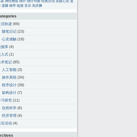
碳基
神经网络
纳什
纳什均衡
经典台词
美丽心灵
退
学
遗嘱
钢琴
链接
音乐
高庆狮
ategories
生活轨迹
(66)
随笔日记
(23)
心灵感触
(18)
数据库
(4)
嵌入式
(1)
技术笔记
(85)
人工智能
(3)
操作系统
(34)
程序设计
(39)
架构设计
(7)
学习研究
(11)
自然科学
(6)
经济管理
(4)
娱乐活动
(4)
rchives