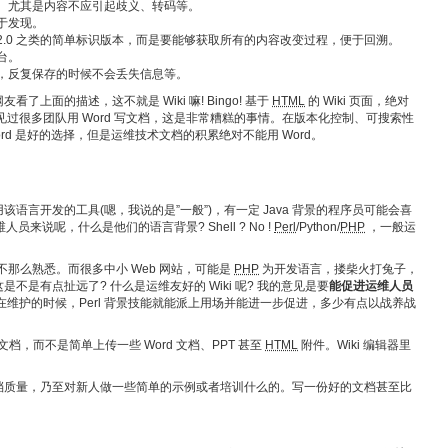
。尤其是内容不应引起歧义、转码等。
于发现。
，V2.0 之类的简单标识版本，而是要能够获取所有的内容改变过程，便于回溯。
台。
，反复保存的时候不会丢失信息等。
上面的描述，这不就是 Wiki 嘛! Bingo! 基于
HTML
的 Wiki 页面，绝对
过很多团队用 Word 写文档，这是非常糟糕的事情。在版本化控制、可搜索性
rd 是好的选择，但是运维技术文档的积累绝对不能用 Word。
语言开发的工具(嗯，我说的是”一般”)，有一定 Java 背景的程序员可能会喜
对运维人员来说呢，什么是他们的语言背景? Shell ? No !
Perl
/Python/
PHP
，一般运
不那么熟悉。而很多中小 Web 网站，可能是
PHP
为开发语言，搂柴火打兔子，
是有点扯远了? 什么是运维友好的 Wiki 呢? 我的意见是要
能促进运维人员
那么在维护的时候，Perl 背景技能就能派上用场并能进一步促进，多少有点以战养战
文档，而不是简单上传一些 Word 文档、PPT 甚至
HTML
附件。Wiki 编辑器里
档质量，乃至对新人做一些简单的示例或者培训什么的。写一份好的文档甚至比