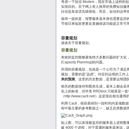
考虑一下短信 Modem，现在市场上这样的
实现目的。至于网上有人推荐的免费短信服
往信息发送优先级很低，而且，短信到达率
值得一提的是，报警服务器本身也需要监控
节假日来临前更要反复确保该功能是正常可
容量规划
谈谈关于容量规划。
容量规划
有效的监控能够避免绝大多数问题的扩大化
(Capacity Planning)的问题。
所谓的容量规划，也就是一个公司为了满足商
规划，需要的是”远虑”。对应到运维的工作
来的预测
。这里的历史数据，是需要运维团队
相关的数据保存和图表生成，基本上都会采
实上的标准，但毕竟 RRDtool 只能算
（http://www.cacti.net/）这是现在相
利用 Cacti，很容易得到一段时间内某项
程中最主要的参考数据之一，缺乏此类数据
如上图，可以发现被监控的服务器上进程数量
破 4000 个进程，对于普通的服务器来