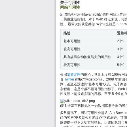
关于可用性
网站可用性
所谓网站可用性(availability)也即网站正常运
，关键业绩指标)。对于 Web 站点来说，传统
性， 最常说的就是类似 “4个9(也就是99.9
描述
通俗
基本可用性
2个9
较高可用性
3个9
具有故障自动恢复能力的可用性
4个9
极高可用性
5个9
根据
墨菲定理
的推论，世界上没有 100% 可
贵
Twitter
(http://twitter.com)， 
到，甚至还没达到”基本可用”状态。电子商务巨头 
杂程度，这是个很不错可用性指标了。Web 
性实际上是很难实现的目标。至于 5 个9 的
(图1 维基百科网站的一台数据库服务器的可用
多数情况下，网站可用性会是 SLA （Servic
己的客户(更多是公司老板)的正式承诺。可
脑袋提一些不太切实的指标。运维团队对可