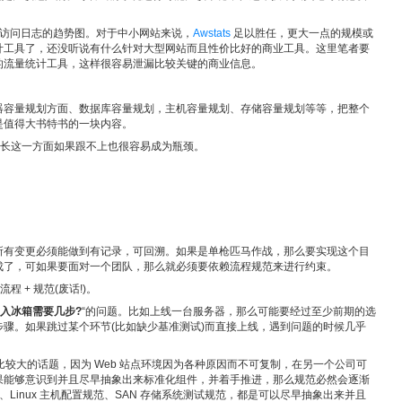
b 访问日志的趋势图。对于中小网站来说，
Awstats
足以胜任，更大一点的规模或
计工具了，还没听说有什么针对大型网站而且性价比好的商业工具。这里笔者要
的流量统计工具，这样很容易泄漏比较关键的商业信息。
器容量规划方面、数据库容量规划，主机容量规划、存储容量规划等等，把整个
是值得大书特书的一块内容。
成长这一方面如果跟不上也很容易成为瓶颈。
所有变更必须能做到有记录，可回溯。如果是单枪匹马作战，那么要实现这个目
成了，可如果要面对一个团队，那么就必须要依赖流程规范来进行约束。
 + 规范(废话!)。
入冰箱需要几步?
“的问题。比如上线一台服务器，那么可能要经过至少前期的选
骤。如果跳过某个环节(比如缺少基准测试)而直接上线，遇到问题的时候几乎
围比较大的话题，因为 Web 站点环境因为各种原因而不可复制，在另一个公司可
果能够意识到并且尽早抽象出来标准化组件，并着手推进，那么规范必然会逐渐
、Linux 主机配置规范、SAN 存储系统测试规范，都是可以尽早抽象出来并且