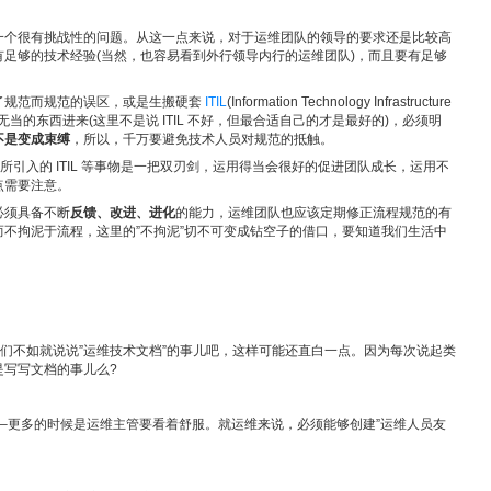
一个很有挑战性的问题。从这一点来说，对于运维团队的领导的要求还是比较高
足够的技术经验(当然，也容易看到外行领导内行的运维团队)，而且要有足够
了规范而规范的误区，或是生搬硬套
ITIL
(Information Technology Infrastructure
大而无当的东西进来(这里不是说 ITIL 不好，但最合适自己的才是最好的)，必须明
不是变成束缚
，所以，千万要避免技术人员对规范的抵触。
所引入的 ITIL 等事物是一把双刃剑，运用得当会很好的促进团队成长，运用不
点需要注意。
必须具备不断
反馈、改进、进化
的能力，运维团队也应该定期修正流程规范的有
不拘泥于流程，这里的”不拘泥”切不可变成钻空子的借口，要知道我们生活中
我们不如就说说”运维技术文档”的事儿吧，这样可能还直白一点。因为每次说起类
是写写文档的事儿么?
”–更多的时候是运维主管要看着舒服。就运维来说，必须能够创建”运维人员友