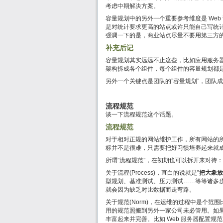
考虑中期解决方案。
容量规划中的另外一个重要参考维度是 We
是对统计要求更高的站点或许只能自己写统
强调一下的是，商业站点尽量不要用第三方
补充后记
容量规划其实远远不止这些，比如应用服务
架构拆成各个组件，每个组件的容量规划都
另外一个关键点是团队的”容量规划”，团队
流程规范
谈一下流程规范这个话题。
流程规范
对于相对正规的网站维护工作，所有网站的
标并不是很难，只需要把好习惯培养起来就
所谓”流程规范”，在初期也可以拆开来对待：流程
关于流程(Process)，直白的说就是”
把大象放
型规划、基准测试、压力测试……等等诸多步
就会因为缺乏对比数据而走弯路。
关于规范(Norm)，在运维的过程中是个范
用的规范照搬到另外一家公司未必管用。如
丰富起来并完善。比如 Web 服务器配置规范