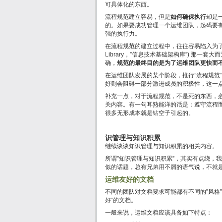
可具体化的东西。
流程规范建立容易，但是
如何确保执行
却是
的。如果要成功管理一个运维团队，起码要有
强的执行力。
在流程规范的建立过程中，往往容易陷入为
Library，”信息技术基础架构库”) 那一套
确，
规范的最终目的是为了运维团队更快而
在运维团队发展的某个阶段，推行”流程规范”
好则会阻碍一部分激进成员的积极性，这一
补充一点，对于流程规范，不是死的东西，
关内容。有一句耳熟能详的话是：遵守流程而
很多无形成本就是钻空子引起的。
识管理与知识积累
继续谈谈知识管理与知识积累的相关内容。
所谓”知识管理与知识积累”，其实有点绕，
似的话题，总有兄弟用不屑的语气说，不就
运维友好的文档
不同的团队对文档要求可能都有不同的”风格
好”的文档。
一般来说，运维文档应该具备如下特点：