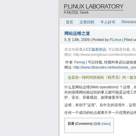
P.LINUX LABORATORY
A MySQL Geek
Glossary
首页
文章归档
牛人好书
网站运维之道
5 月 13th, 2009 | Posted by
P.Linux
| Filed 
本文内容遵从
CC版权协议
, 可以随意转载
网址: http://www.penglixun.com/tech/syste
作者:
Fenng
|
可以转载, 转载时务必以超链
网址:
http://www.dbanotes.net/web/web_oper
这是前一段时间投稿给《程序员》的一篇
什么是网站运维(Web operations)
外的保障网站能运转的事儿都可能是运维工作
护、安全、容量规划、故障修复等等。
运维，有别于”运营”。在中文的语境中，运
任何一个成功的站点都离不开一只优秀的运
目录 (Contents)
[
隐藏 (Hide)
]