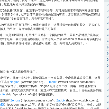
的服务能力，否则，费尽了九牛二虎之力终于保证了软硬件网络等环节都没问题
不可用，这也绝对做不到预期的高可用性。
2
冗余设备(或集群)，配置带外管理网络等，对可用性要求不高的网站这些可能
2
个 9 甚至 5 个9，就不是简单靠硬件就能做到的事情，还需要建立完善的流程制
2
所谓是”没有最高可用，只有更高可用性”。
2
站的更高级别的高可用性，但是必须注意，这是以额外的软硬件投入、更多的人
到良好的平衡，盲目追求高可用性是不可取的。
2
了很大提升，但是可以看到，可用性不佳并非一个网站的杀手，只要产品对用户足够友
2
非是第一要追求的运维目标。有些运维人员被 Amazon 的某年圣诞节期间宕
2
可怕，如果真的觉得可怕，那么你可能被一些厂商销售人员洗脑了。)
2
2
2
2
2
值? 监控工具该粉墨登场了。
2
监控平台。笔者一向认为，即使网站有一台服务器，也应该搭建监控工具，这是
控工具有
Nagios
（www.nagios.org）、
monit
（www.tildeslash.com/monit）
2
用的监控软件了，根据官方描述，Nagios 是开源的主机、网络、服务监控程序，
2
标是很庞大的。依赖其强大的扩展性，通过分布式监控模式，管理上千台甚至更多的服
glia
(http://ganglia.info/) 是个不错的选择。
2
框架还有
Zenoss
(http://www.zenoss.com/)、
Zabbix
(http://www.zabbix.com/)、
2
MS
(http://opennms.org/) 等。这几个的定位都是”企业级”监控平台。当然，功能
2
s 的一些不足之处(比如 Zenoss 增强了对 Windows 服务器的监控能力)。但出于