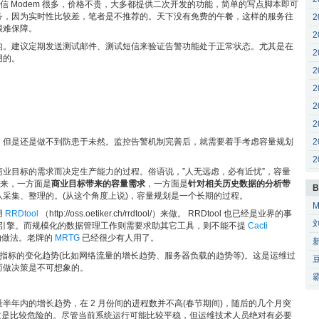
短信 Modem 很多，价格不贵，大多都提供二次开发的功能，简单的写点脚本即可
务，因为实时性比较差，笔者是不推荐的。天下没有免费的午餐，这样的服务往
2
很难保障。
2
的。建议定期发送测试邮件、测试短信来验证告警功能处于正常状态。尤其是在
2
用的。
2
2
2
2
2
，但是还是做不到防患于未然。监控告警机制完善后，就需要着手考虑容量规划
2
业目标的需求而决定生产能力的过程。俗语说，”人无远虑，必有近忧”，容量
上来，一方面是
商业目标带来的容量需求
，一方面是
针对相关历史数据的分析带
B
采集、整理的。(从这个角度上说)，容量规划是一个长期的过程。
用
RRDtool
（http://oss.oetiker.ch/rrdtool/）来做。 RRDtool 也已经是业界的事
是一套引擎。而规模化的数据管理工作则需要求助其它工具，则不能不提
Cacti
当通用的做法。老牌的
MRTG
已经很少有人用了。
数据指标的变化趋势(比如网络流量的增长趋势、服务器负载的趋势等)。这是运维过
而做决策是不可想象的。
半年内的增长趋势，在 2 月份间的进程数并不高(春节期间)，随后的几个月突
说，这是比较危险的。尽管当前系统运行可能比较平稳，但运维技术人员绝对有必要