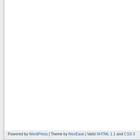
Powered by
WordPress
| Theme by
NeoEase
| Valid
XHTML 1.1
and
CSS 3