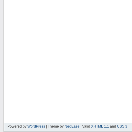
Powered by
WordPress
| Theme by
NeoEase
| Valid
XHTML 1.1
and
CSS 3