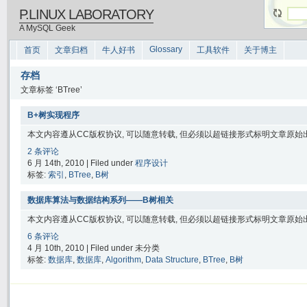
P.LINUX LABORATORY
A MySQL Geek
Glossary
首页
文章归档
牛人好书
工具软件
关于博主
存档
文章标签 ‘BTree’
B+树实现程序
本文内容遵从CC版权协议, 可以随意转载, 但必须以超链接形式标明文章原始出处
2 条评论
6 月 14th, 2010 | Filed under
程序设计
标签:
索引
,
BTree
,
B树
数据库算法与数据结构系列——B树相关
本文内容遵从CC版权协议, 可以随意转载, 但必须以超链接形式标明文章原始出处
6 条评论
4 月 10th, 2010 | Filed under 未分类
标签:
数据库
,
数据库
,
Algorithm
,
Data Structure
,
BTree
,
B树