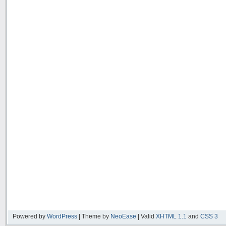
Powered by
WordPress
| Theme by
NeoEase
| Valid
XHTML 1.1
and
CSS 3