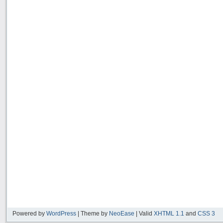
Powered by
WordPress
| Theme by
NeoEase
| Valid
XHTML 1.1
and
CSS 3