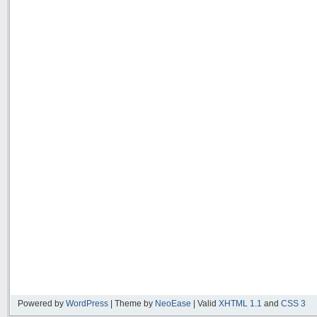
Powered by
WordPress
| Theme by
NeoEase
| Valid
XHTML 1.1
and
CSS 3