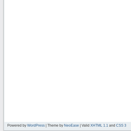
Powered by
WordPress
| Theme by
NeoEase
| Valid
XHTML 1.1
and
CSS 3