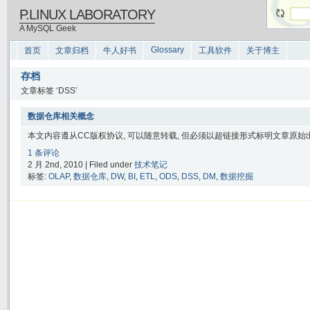
P.LINUX LABORATORY
A MySQL Geek
Glossary
首页
文章归档
牛人好书
工具软件
关于博主
存档
文章标签 ‘DSS’
数据仓库相关概念
本文内容遵从CC版权协议, 可以随意转载, 但必须以超链接形式标明文章原始出处
1 条评论
2 月 2nd, 2010 | Filed under
技术笔记
标签:
OLAP
,
数据仓库
,
DW
,
BI
,
ETL
,
ODS
,
DSS
,
DM
,
数据挖掘