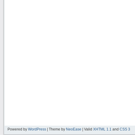
Powered by
WordPress
| Theme by
NeoEase
| Valid
XHTML 1.1
and
CSS 3