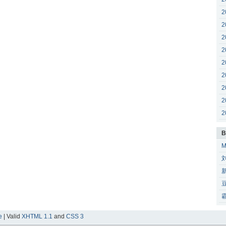
2
2
2
2
2
2
2
2
2
B
e
| Valid
XHTML 1.1
and
CSS 3