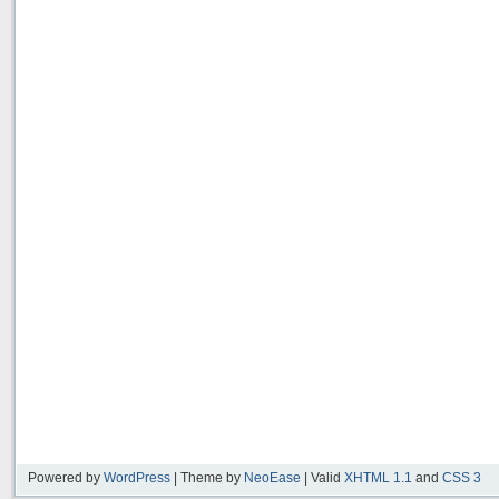
Powered by
WordPress
| Theme by
NeoEase
| Valid
XHTML 1.1
and
CSS 3