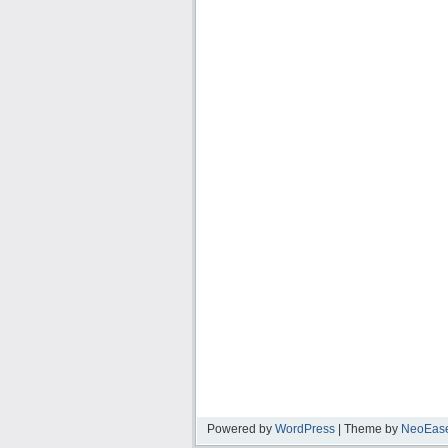
Powered by
WordPress
| Theme by
NeoEas