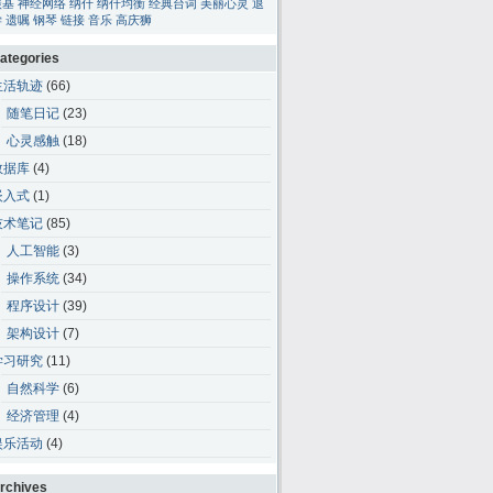
碳基
神经网络
纳什
纳什均衡
经典台词
美丽心灵
退
学
遗嘱
钢琴
链接
音乐
高庆狮
ategories
生活轨迹
(66)
随笔日记
(23)
心灵感触
(18)
数据库
(4)
嵌入式
(1)
技术笔记
(85)
人工智能
(3)
操作系统
(34)
程序设计
(39)
架构设计
(7)
学习研究
(11)
自然科学
(6)
经济管理
(4)
娱乐活动
(4)
rchives