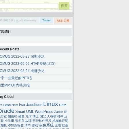
08-2026 P.Linux Laboratory
Twitter
RSS
订阅
订阅统计
ecent Posts
CMUG 2022-08-28 深圳沙龙
CMUG 2023-05-06 HTAP专场(北京)
CMUG 2022-08-24 成都沙龙
分享一些最近的PPT吧
阿里MySQL内核月报
ag Cloud
Linux
Ivar
Jacobson
zr
Flash
Host
OEM
Oracle
Smart
UML
WordPress
Zadeh
世
纪行过
侧边栏
修复
几何
博士
国父
大裤衩
孙中山
对联
小沈阳
张学良
故障
明智软件开发
机械化证明
灰色系统
模糊集
添加新标签
清华
游戏
王垠
硅基