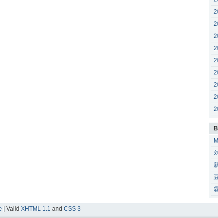
2
2
2
2
2
2
2
2
2
B
e
| Valid
XHTML 1.1
and
CSS 3