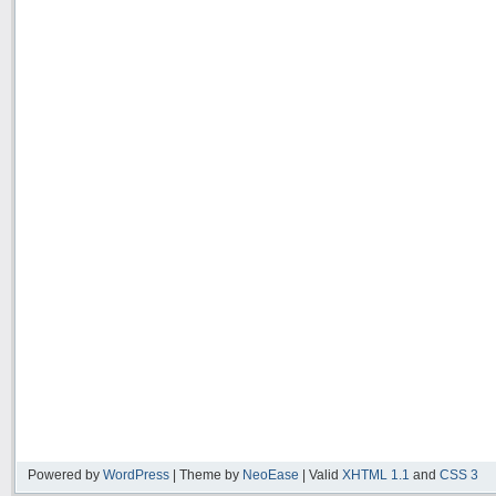
Powered by
WordPress
| Theme by
NeoEase
| Valid
XHTML 1.1
and
CSS 3