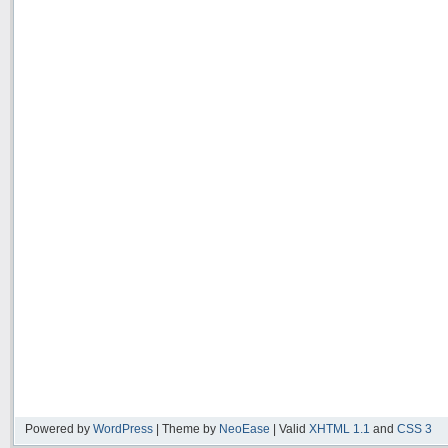
Powered by
WordPress
| Theme by
NeoEase
| Valid
XHTML 1.1
and
CSS 3