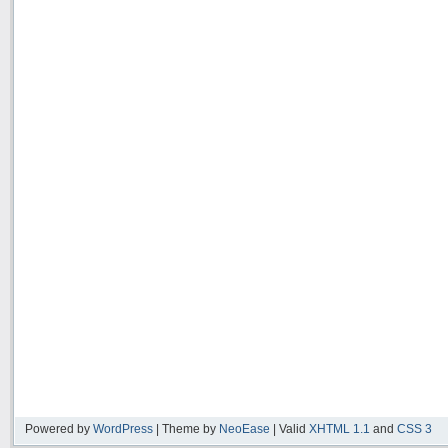
Powered by
WordPress
| Theme by
NeoEase
| Valid
XHTML 1.1
and
CSS 3