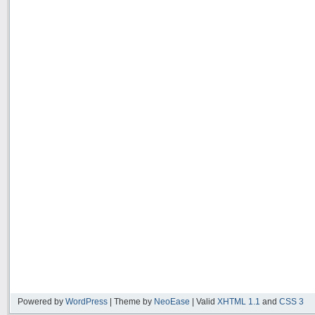
Powered by
WordPress
| Theme by
NeoEase
| Valid
XHTML 1.1
and
CSS 3