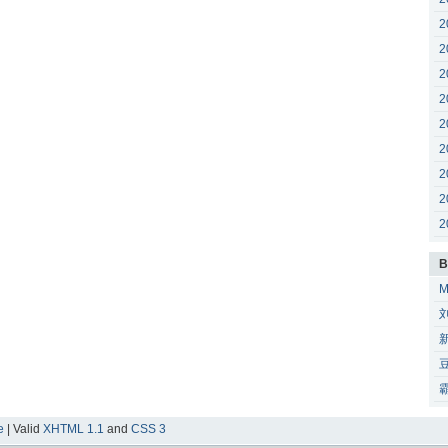
2
2
2
2
2
2
2
2
2
B
e
| Valid
XHTML 1.1
and
CSS 3