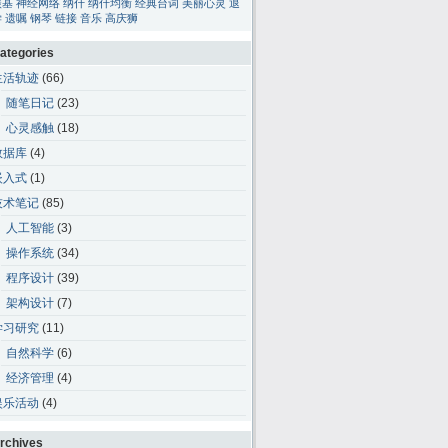
碳基
神经网络
纳什
纳什均衡
经典台词
美丽心灵
退
学
遗嘱
钢琴
链接
音乐
高庆狮
ategories
生活轨迹
(66)
随笔日记
(23)
心灵感触
(18)
数据库
(4)
嵌入式
(1)
技术笔记
(85)
人工智能
(3)
操作系统
(34)
程序设计
(39)
架构设计
(7)
学习研究
(11)
自然科学
(6)
经济管理
(4)
娱乐活动
(4)
rchives