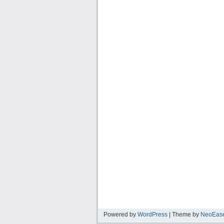
Powered by
WordPress
| Theme by
NeoEas