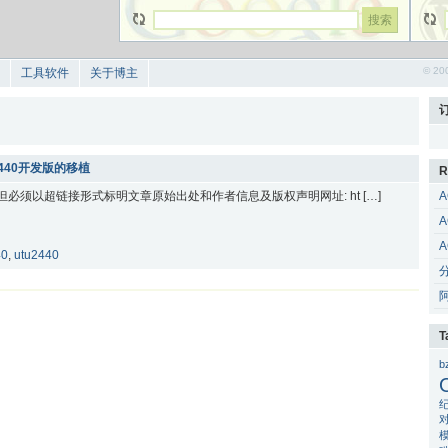
© 20
工具软件
关于博主
utu2440开发版的移植
R
 但必须以超链接形式标明文章原始出处和作者信息及版权声明网址: ht […]
A
A
A
40
,
utu2440
T
b