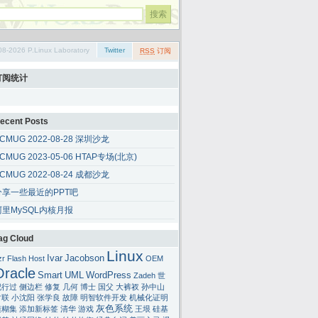
08-2026 P.Linux Laboratory
Twitter
RSS
订阅
订阅统计
ecent Posts
CMUG 2022-08-28 深圳沙龙
CMUG 2023-05-06 HTAP专场(北京)
CMUG 2022-08-24 成都沙龙
分享一些最近的PPT吧
阿里MySQL内核月报
ag Cloud
Linux
Ivar
Jacobson
zr
Flash
Host
OEM
Oracle
Smart
UML
WordPress
Zadeh
世
纪行过
侧边栏
修复
几何
博士
国父
大裤衩
孙中山
对联
小沈阳
张学良
故障
明智软件开发
机械化证明
灰色系统
模糊集
添加新标签
清华
游戏
王垠
硅基