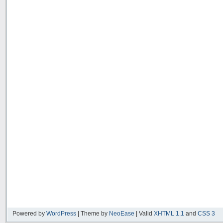
Powered by
WordPress
| Theme by
NeoEase
| Valid
XHTML 1.1
and
CSS 3