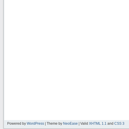
Powered by
WordPress
| Theme by
NeoEase
| Valid
XHTML 1.1
and
CSS 3