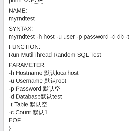
printf <<
EOF
NAME:
myrndtest
SYNTAX:
myrndtest -h host -u user -p password -d db -t 
FUNCTION:
Run MutilThread Random SQL Test
PARAMETER:
-h Hostname 默认localhost
-u Username 默认root
-p Password 默认空
-d Database默认test
-t Table 默认空
-c Count 默认1
EOF
}