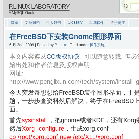
P.LINUX LABORATORY
A MySQL Geek
Glossary
首页
文章归档
牛人好书
工具软件
关于博主
在FreeBSD下安装Gnome图形界面
6 月 2nd, 2009 | Posted by
P.Linux
| Filed under
操作系统
本文内容遵从
CC版权协议
, 可以随意转载, 
始出处和作者信息及版权声明
网址:
http://www.penglixun.com/tech/system/install
今天突发奇想想给FreeBSD装个图形界面，
题，一步步查资料然后解决，终于在FreeBSD上
面。
首先
sysinstall
，把gnome或者KDE，还有Xor
然后
Xorg -configure
，生成xorg.conf
cp /root/xorg.conf.new /etc/X11/xorg.conf