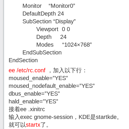
Monitor “Monitor0”
DefaultDepth 24
SubSection “Display”
Viewport 0 0
Depth 24
Modes “1024×768”
EndSubSection
EndSection
ee /etc/rc.conf
，加入以下行：
moused_enable=”YES”
moused_nodefault_enable=”YES”
dbus_enable=”YES”
hald_enable=”YES”
接着ee .xinitrc
输入exec gnome-session，KDE是startkde。
就可以
startx
了。