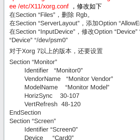
ee /etc/X11/xorg.conf
，修改如下
在Section “Files”，删除 Rgb。
在Section “ServerLayout”，添加Option “AllowEm
在Section “InputDevice”，修改Option “Device” 
“Device” “/dev/psm0”
对于Xorg 7以上的版本，还要设置
Section “Monitor”
Identifier “Monitor0”
VendorName “Monitor Vendor”
ModelName “Monitor Model”
HorizSync 30-107
VertRefresh 48-120
EndSection
Section “Screen”
Identifier “Screen0”
Device “Card0”