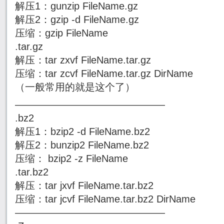
解压1：gunzip FileName.gz
解压2：gzip -d FileName.gz
压缩：gzip FileName
.tar.gz
解压：tar zxvf FileName.tar.gz
压缩：tar zcvf FileName.tar.gz DirName
（一般常用的就是这个了）
———————————————
.bz2
解压1：bzip2 -d FileName.bz2
解压2：bunzip2 FileName.bz2
压缩： bzip2 -z FileName
.tar.bz2
解压：tar jxvf FileName.tar.bz2
压缩：tar jcvf FileName.tar.bz2 DirName
———————————————