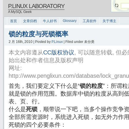
P.LINUX LABORATORY
A MySQL Geek
Glossary
首页
文章归档
牛人好书
工具软件
关于博主
锁的粒度与死锁概率
2 月 16th, 2010 | Posted by
P.Linux
| Filed under 未分类
本文内容遵从
CC版权协议
, 可以随意转载, 
始出处和作者信息及版权声明
网址:
http://www.penglixun.com/database/lock_granul
首先，我们要定义下什么是“
锁的粒度
”：所谓
就是锁的作用范围。数据库中锁的粒度从高到
表、页、行。
什么是
死锁
，顺带说一下吧，当多个操作竞争
全部所需资源时，系统进入死锁，如无外力作
死锁的四个必要条件：