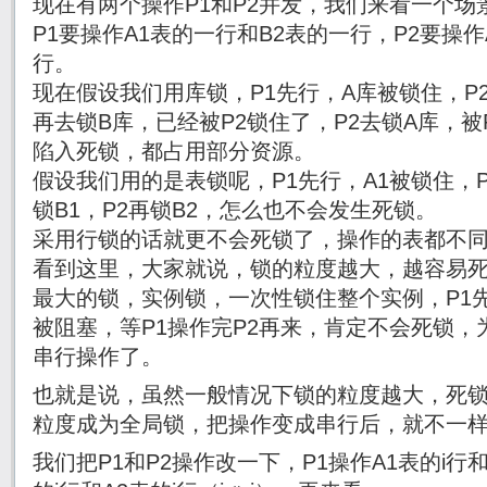
现在有两个操作P1和P2并发，我们来看一个场
P1要操作A1表的一行和B2表的一行，P2要操作
行。
现在假设我们用库锁，P1先行，A库被锁住，P
再去锁B库，已经被P2锁住了，P2去锁A库，被
陷入死锁，都占用部分资源。
假设我们用的是表锁呢，P1先行，A1被锁住，P
锁B1，P2再锁B2，怎么也不会发生死锁。
采用行锁的话就更不会死锁了，操作的表都不
看到这里，大家就说，锁的粒度越大，越容易
最大的锁，实例锁，一次性锁住整个实例，P1
被阻塞，等P1操作完P2再来，肯定不会死锁
串行操作了。
也就是说，虽然一般情况下锁的粒度越大，死
粒度成为全局锁，把操作变成串行后，就不一
我们把P1和P2操作改一下，P1操作A1表的i行和