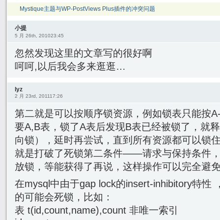
Mystique主题与WP-PostViews Plus插件的冲突问题
小提
5 月 26th, 201023:45
忽然发现这里的文章写的很好啊
呵呵,以后我会多来逛逛…
lyz
2 月 23rd, 201117:26
第二就是可以按顺序锁资源，例如锁表只能按A-
要A,B表，锁了A表后发现B表已经被锁了，就
向锁），延时再尝试，直到所有资源都可以锁住
就是打破了死锁第二条件——请求与保持条件
放锁，等能获得了再说，这样操作可以完全避
在mysql中由于gap lock的insert-inhibit
的可能会死锁，比如：
表 t(id,count,name),count 非唯一索引