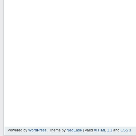
Powered by
WordPress
| Theme by
NeoEase
| Valid
XHTML 1.1
and
CSS 3