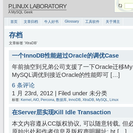
P.LINUX LABORATORY
A MySQL Geek
Glossary
首页
文章归档
牛人好书
工具软件
关于博主
存档
文章标签 ‘XtraDB’
一个InnoDB性能超过Oracle的调优Case
年前抽空到兄弟公司支援了一下Oracle迁移M
MySQL调优到接近Oracle的性能即可 […]
6 条评论
1 月 23rd, 2012 | Filed under 未分类
标签:
Kernel
,
AIO
,
Percona
,
数据库
,
InnoDB
,
XtraDB
,
MySQL
,
Linux
在Server层实现Kill Idle Transaction
本文内容遵从CC版权协议, 可以随意转载, 
原始出处和作者信息及版权声明网址: ht […]