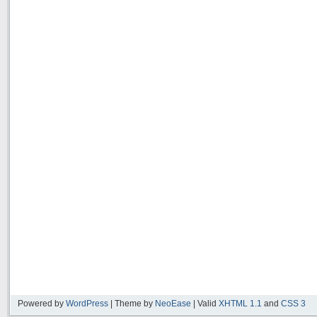
Powered by
WordPress
| Theme by
NeoEase
| Valid
XHTML 1.1
and
CSS 3