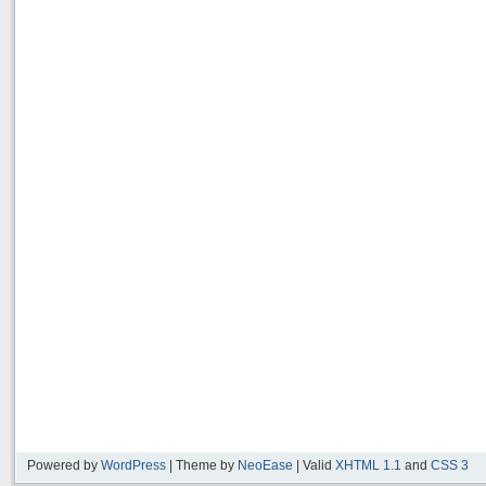
Powered by
WordPress
| Theme by
NeoEase
| Valid
XHTML 1.1
and
CSS 3