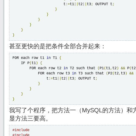
                        t
:=
t1
||
t2
||
t3
;
 OUTPUT t
;
}
}
}
}
}
}
甚至更快的是把条件全部合并起来：
FOR each row t1 
in
 T1 
{
    IF P
(
t1
)
{
        FOR each row t2 
in
 T2 such that 
(
P1
(
t1
,
t2
)
&&
 P
(
t2
            FOR each row t3 
in
 T3 such that 
(
P2
(
t2
,
t3
)
&&
 
                t
:=
t1
||
t2
||
t3
;
 OUTPUT t
;
}
}
}
}
我写了个程序，把方法一（MySQL的方法）
显方法三要高。
#include
#include