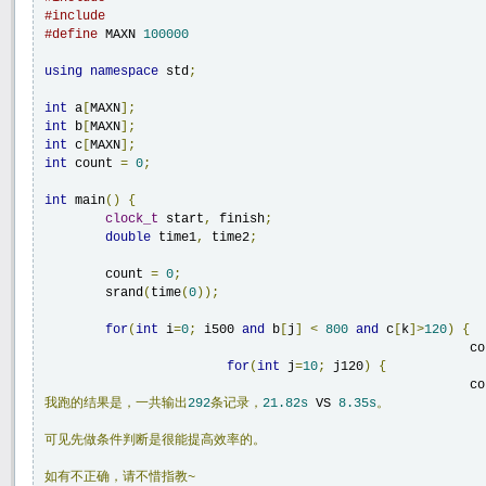
#include
#define
 MAXN 
100000
using
namespace
 std
;
int
 a
[
MAXN
];
int
 b
[
MAXN
];
int
 c
[
MAXN
];
int
 count 
=
0
;
int
 main
()
{
clock_t
 start
,
 finish
;
double
 time1
,
 time2
;
	count 
=
0
;
	srand
(
time
(
0
));
for
(
int
 i
=
0
;
 i
500 
and
 b
[
j
]
<
800
and
 c
[
k
]>
120
)
{
					
for
(
int
 j
=
10
;
 j
120
)
{
					
我跑的结果是，一共输出
292
条记录，
21.82s
 VS 
8.35s
。
可见先做条件判断是很能提高效率的。
如有不正确，请不惜指教~