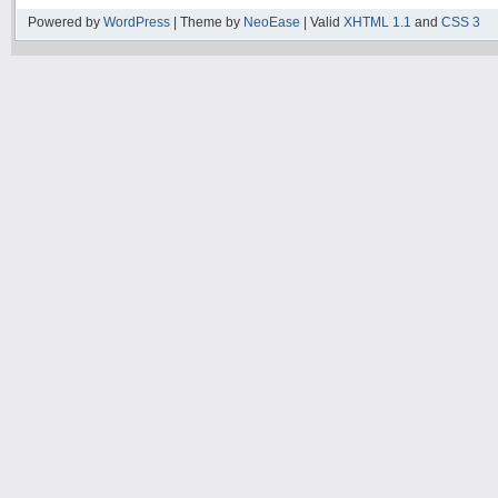
Powered by
WordPress
| Theme by
NeoEase
| Valid
XHTML 1.1
and
CSS 3