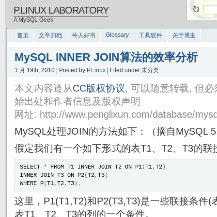
P.LINUX LABORATORY
A MySQL Geek
Glossary
首页
文章归档
牛人好书
工具软件
关于博主
MySQL INNER JOIN算法的效率分析
1 月 19th, 2010 | Posted by
P.Linux
| Filed under 未分类
本文内容遵从
CC版权协议
, 可以随意转载, 
始出处和作者信息及版权声明
网址: http://www.penglixun.com/database/mysql
MySQL处理JOIN的方法如下：（摘自MySQL 
假定我们有一个如下形式的表T1、T2、T3的联
SELECT 
*
 FROM T1 INNER JOIN T2 ON P1
(
T1
,
T2
)
INNER JOIN T3 ON P2
(
T2
,
T3
)
WHERE P
(
T1
,
T2
,
T3
).
这里，P1(T1,T2)和P2(T3,T3)是一些联接条件(表
表T1、T2、T3的列的一个条件。