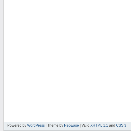
Powered by
WordPress
| Theme by
NeoEase
| Valid
XHTML 1.1
and
CSS 3