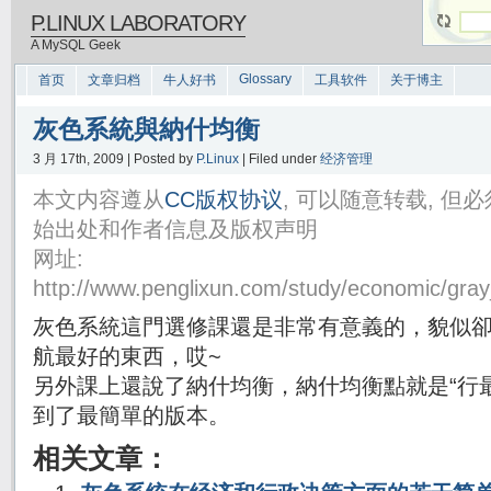
P.LINUX LABORATORY
A MySQL Geek
Glossary
首页
文章归档
牛人好书
工具软件
关于博主
灰色系統與納什均衡
3 月 17th, 2009 | Posted by
P.Linux
| Filed under
经济管理
本文内容遵从
CC版权协议
, 可以随意转载, 
始出处和作者信息及版权声明
网址:
http://www.penglixun.com/study/economic/gra
灰色系統這門選修課還是非常有意義的，貌似
航最好的東西，哎~
另外課上還說了納什均衡，納什均衡點就是“行
到了最簡單的版本。
相关文章：