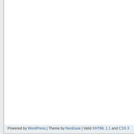
Powered by
WordPress
| Theme by
NeoEase
| Valid
XHTML 1.1
and
CSS 3