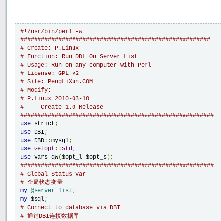
#!/usr/bin/perl -w
#######################################################
# Create: P.Linux
# Function: Run DDL On Server List
# Usage: Run on any computer with Perl
# License: GPL v2
# Site: PengLiXun.COM
# Modify: 
# P.Linux 2010-03-10 
#    -Create 1.0 Release
########################################################
use
 strict
;
use
 DBI
;
use
 DBD
::
mysql
;
use
Getopt
::
Std
;
use
 vars qw
(
$opt_l $opt_s
);
########################################################
# Global Status Var
# 全局状态变量
my
@server_list
;
my
 $sql
;
# Connect to database via DBI
# 通过DBI连接数据库