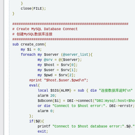
}
    close
(
FILE
);
}
#######################################################
# Create MySQL Database Connect 
# 创建MySQL数据库连接
#######################################################
sub
 create_conn
{
my
 $i 
=
0
;
foreach
my
 $server 
(
@server_list
){
my
@srv
=
@{
$server
};
my
 $host 
=
 $srv
[
0
];
my
 $user 
=
 $srv
[
1
];
my
 $pwd 
=
 $srv
[
2
];
#print "$host.$user.$pwd\n";
eval
{
local
 $SIG
{
ALRM
}
=
sub
{
die
"连接数据库超时\n"
            alarm 
20
;
            $dbconn
[
$i
]
=
 DBI
->
connect
(
"DBI:mysql:host=$ho
or
die
"Connect to $host error:"
.
 DBI
->
errstr
;
            alarm 
0
;
};
if
(
$@
){
            printf 
"Connect to $host database error:"
.
$@
.
"
exit
;