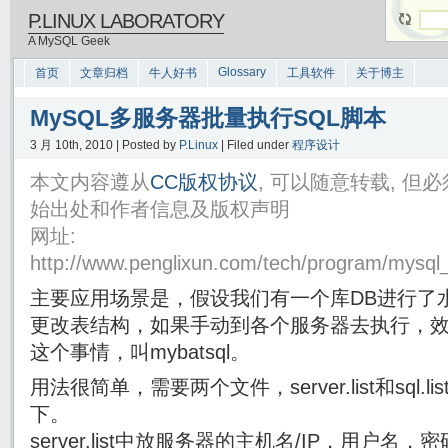
P.LINUX LABORATORY
A MySQL Geek
Glossary
首页
文章归档
牛人好书
工具软件
关于博主
MySQL多服务器批量执行SQL脚本
3 月 10th, 2010 | Posted by
P.Linux
| Filed under
程序设计
本文内容遵从
CC版权协议
, 可以随意转载, 
始出处和作者信息及版权声明
网址:
http://www.penglixun.com/tech/program/mysql_
主要应用场景是，假设我们有一个库DB进行了水
更改表结构，如果手动到各个服务器去执行，
这个事情，叫mybatsql。
用法很简单，需要两个文件，server.list和sql
下。
server.list中放服务器的主机名/IP，用户名，密