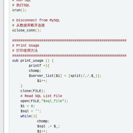
# Run SQL
# 执行SQL
&
run
();
# Disconnect from MySQL
# 从数据库断开连接
&
close_conn
();
#######################################################
# Print Usage
# 打印使用方法
#######################################################
sub
 print_usage 
()
{
        printf 
<
){
        chomp
;
        $server_list
[
$i
]
=
[
split
(
/,/
,
$_
)];
	    $i
++;
}
    close
(
FILE
);
# Read SQL List File
    open
(
FILE
,
"$sql_file"
);
    $i 
=
0
;
    $sql 
=
''
;
while
(
){
	    chomp
;
	    $sql 
.=
 $_
;
	    $i
++;