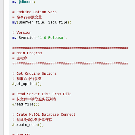
my
@dbconn
;
# CmdLine Option vars
# 命令行参数变量
my
(
$server_file
,
 $sql_file
);
# Version
my
 $version
=
'1.0 Release'
;
#######################################################
# Main Program
# 主程序
#######################################################
# Get CmdLine Options
# 获取命令行参数
&
get_option
();
# Read Server List From File
# 从文件中读取服务器列表
&
read_file
();
# Crate MySQL Database Connect
# 创建MySQL数据库连接
&
create_conn
();