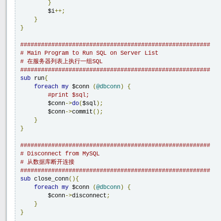
}
        $i
++;
}
}
#######################################################
# Main Program to Run SQL on Server List
# 在服务器列表上执行一组SQL
#######################################################
sub
 run
{
foreach
my
 $conn 
(
@dbconn
)
{
#print $sql;
        $conn
->
do
(
$sql
);
        $conn
->
commit
();
}
}
#######################################################
# Disconnect from MySQL
# 从数据库断开连接
#######################################################
sub
 close_conn
(){
foreach
my
 $conn 
(
@dbconn
)
{
        $conn
->
disconnect
;
}
}